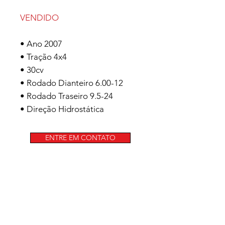
VENDIDO
• Ano 2007
• Tração 4x4
• 30cv
• Rodado Dianteiro 6.00-12
• Rodado Traseiro 9.5-24
• Direção Hidrostática
ENTRE EM CONTATO
(54)99629-8010
galafassionline@gmail.com
Facebook