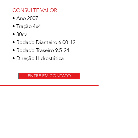
CONSULTE VALOR
• Ano 2007
• Tração 4x4
• 30cv
• Rodado Dianteiro 6.00-12
• Rodado Traseiro 9.5-24
• Direção Hidrostática
ENTRE EM CONTATO
(54)99629-8010
galafassionline@gmail.com
Facebook
Instagram