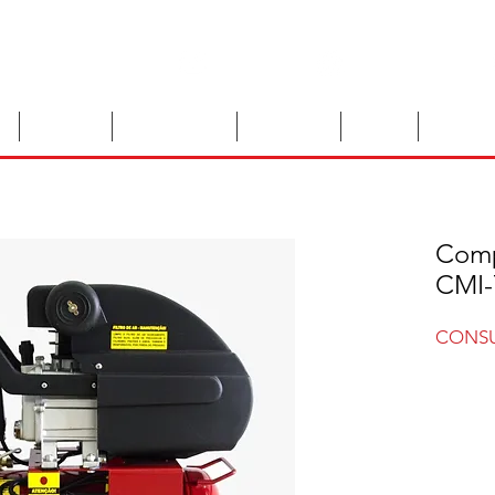
e-mail
54)99629-8010
Facebook
o
Tratores
Implementos
Máquinas
Peças
Veículos
Comp
CMI-
CONSU