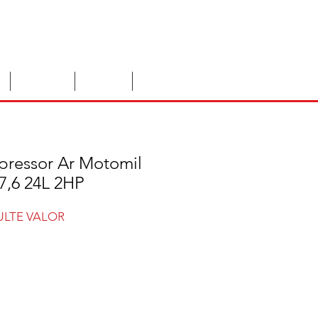
Instagram
You Tube
Locações
Anuncie
Contato
ressor Ar Motomil
7,6 24L 2HP
LTE VALOR