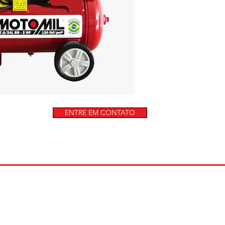
ENTRE EM CONTATO
)99629-8010
galafassionline