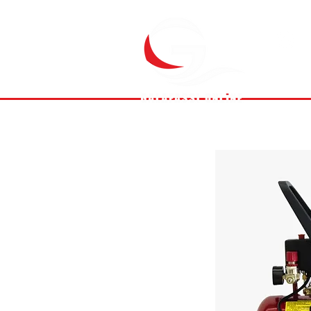
(
Inici