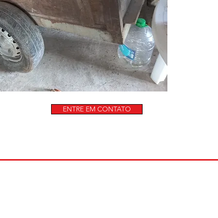
ENTRE EM CONTATO
)99629-8010
galafassionline