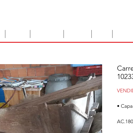
e-mail
54)99629-8010
Facebook
o
Tratores
Implementos
Máquinas
Peças
Veículos
Carre
1023
VEND
• Capa
AC.180