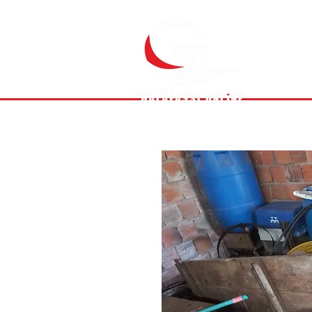
(
Inici