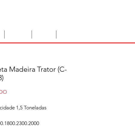
Instagram
You Tube
Locações
Anuncie
Contato
ta Madeira Trator (C-
3)
IDO
cidade 1,5 Toneladas
0.1800.2300.2000