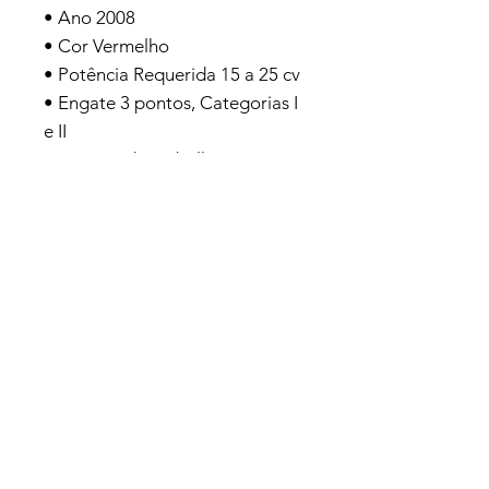
• Ano
2008
• Cor
Vermelho
• Potência Requerida 15 a
25 cv
• Engate
3 pontos, Categorias I
e II
• Largura de Trabalho
1,20 m
• Peso
215 kg
ENTRE EM CONTATO
(54)99629-8010
galafassionline@gmail.com
Facebook
Instagram